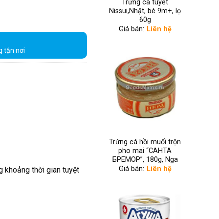
Trứng cá tuyết
Nissui,Nhật, bé 9m+, lọ
60g
Giá bán:
Liên hệ
g tận nơi
Trứng cá hồi muối trộn
pho mai “САНТА
БРЕМОР”, 180g, Nga
Giá bán:
Liên hệ
 khoảng thời gian tuyệt