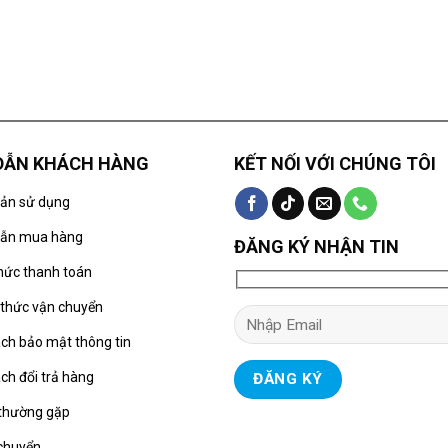
DẪN KHÁCH HÀNG
KẾT NỐI VỚI CHÚNG TÔI
oản sử dụng
ẫn mua hàng
ĐĂNG KÝ NHẬN TIN
hức thanh toán
thức vận chuyển
ch bảo mật thông tin
ch đổi trả hàng
 thường gặp
 chuyển