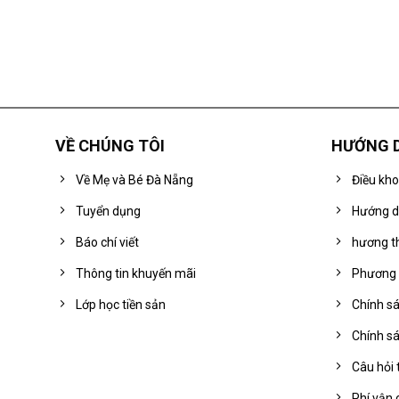
VỀ CHÚNG TÔI
HƯỚNG 
Về Mẹ và Bé Đà Nẵng
Điều kh
Tuyển dụng
Hướng d
Báo chí viết
hương t
Thông tin khuyến mãi
Phương 
Lớp học tiền sản
Chính sá
Chính sá
Câu hỏi
Phí vận