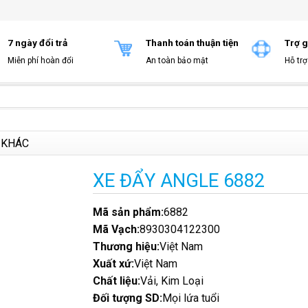
7 ngày đổi trả
Thanh toán thuận tiện
Trợ g
Miễn phí hoàn đổi
An toàn bảo mật
Hỗ trơ
 KHÁC
XE ĐẨY ANGLE 6882
Mã sản phẩm:
6882
Mã Vạch:
8930304122300
Thương hiệu:
Việt Nam
Xuất xứ:
Việt Nam
Chất liệu:
Vải, Kim Loại
Đối tượng SD:
Mọi lứa tuổi