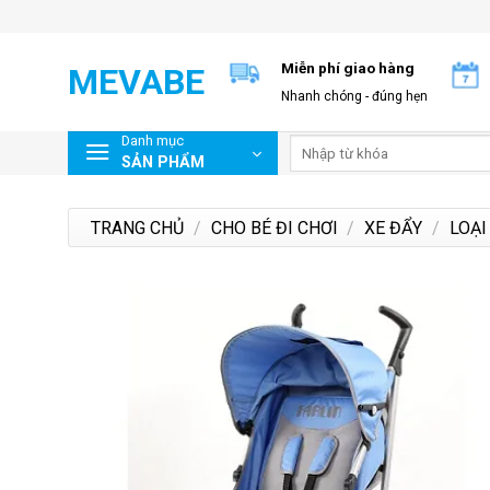
Skip
to
content
Miễn phí giao hàng
MEVABE
Nhanh chóng - đúng hẹn
Danh mục
Tìm
SẢN PHẨM
kiếm:
TRANG CHỦ
/
CHO BÉ ĐI CHƠI
/
XE ĐẨY
/
LOẠI