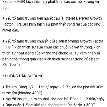
Factor – FGF) kích thích sự phát triển các cơ, mô, xương và
sụn.
+ Yếu tố tăng trưởng tiểu huyết cầu (Platelet Derived Growth
Factor – PDGF) kích thích sự phát triển rộng rãi của các khối
huyết cầu.
+ Yếu tố tăng trưởng chuyển đổi (Transforming Growth Factor
– TGF) kích thích sự sửa chữa các chuỗi và vết thương, kích
thích sự hoạt động của kháng thể chống lại sự xâm nhập từ
bên ngoài thông qua việc kích thích sự hoạt động của bạch
cầu T cells.
* HƯỚNG DẪN SỬ DỤNG
+ Trẻ em: Dùng 1/2 – 1 thìa/ ngày 1-2 lần, có thể pha với 30ml
nước ấm (khoảng 400C).
+ Người lớn, phụ nữa có thai, cho con bú: Dùng 1 – 2 thìa/ngày
+ Bảo quản: Để nơi khô ráo, thoáng mát (nhiệt độ < 30°C).