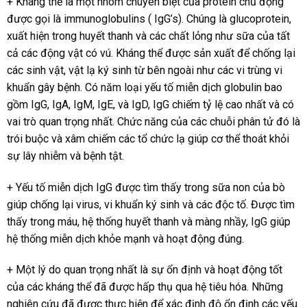
+ Kháng thể là một nhóm chuyên biệt của protein chủ động
được gọi là immunoglobulins ( IgG’s). Chúng là glucoprotein,
xuất hiện trong huyết thanh và các chất lỏng như sữa của tất
cả các động vật có vú. Kháng thể được sản xuất để chống lại
các sinh vật, vật lạ ký sinh từ bên ngoài như các vi trùng vi
khuẩn gây bệnh. Có năm loại yếu tố miễn dịch globulin bao
gồm IgG, IgA, IgM, IgE, và IgD, IgG chiếm tỷ lệ cao nhất và có
vai trò quan trọng nhất. Chức năng của các chuỗi phân tử đó là
trói buộc và xâm chiếm các tổ chức lạ giúp cơ thể thoát khỏi
sự lây nhiễm và bệnh tật.
+ Yếu tố miễn dịch IgG được tìm thấy trong sữa non của bò
giúp chống lại virus, vi khuẩn ký sinh và các độc tố. Được tìm
thấy trong máu, hệ thống huyết thanh và màng nhầy, IgG giúp
hệ thống miễn dịch khỏe mạnh và hoạt động đúng.
+ Một lý do quan trọng nhất là sự ổn định và hoạt động tốt
của các kháng thể đã được hấp thụ qua hệ tiêu hóa. Những
nghiên cứu đã được thực hiện để xác định độ ổn định các yếu