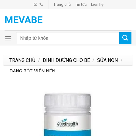
Skip
Trang chủ
Tin tức
Liên hệ
to
MEVABE
content
Tìm
kiếm:
TRANG CHỦ
/
DINH DƯỠNG CHO BÉ
/
SỮA NON
/
DẠNG BỘT, VIÊN NÉN