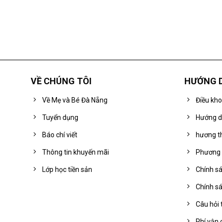
VỀ CHÚNG TÔI
HƯỚNG 
Về Mẹ và Bé Đà Nẵng
Điều kh
Tuyển dụng
Hướng d
Báo chí viết
hương t
Thông tin khuyến mãi
Phương 
Lớp học tiền sản
Chính sá
Chính sá
Câu hỏi
Phí vận