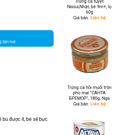
Trứng cá tuyết
Nissui,Nhật, bé 9m+, lọ
60g
Giá bán:
Liên hệ
g tận nơi
Trứng cá hồi muối trộn
pho mai “САНТА
БРЕМОР”, 180g, Nga
Giá bán:
Liên hệ
bé bú được ít, bé sẽ bực