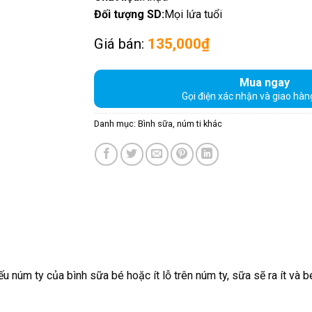
Đối tượng SD:
Mọi lứa tuổi
Giá bán:
135,000
₫
Mua ngay
Gọi điện xác nhận và giao hàn
Danh mục:
Bình sữa, núm ti khác
ếu núm ty của bình sữa bé hoặc ít lỗ trên núm ty, sữa sẽ ra ít và 