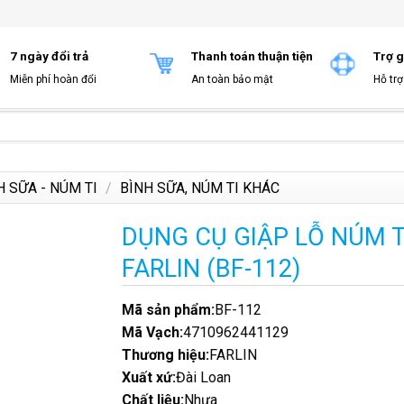
7 ngày đổi trả
Thanh toán thuận tiện
Trợ g
Miễn phí hoàn đổi
An toàn bảo mật
Hỗ trơ
H SỮA - NÚM TI
/
BÌNH SỮA, NÚM TI KHÁC
DỤNG CỤ GIẬP LỖ NÚM T
FARLIN (BF-112)
Mã sản phẩm:
BF-112
Mã Vạch:
4710962441129
Thương hiệu:
FARLIN
Xuất xứ:
Đài Loan
Chất liệu:
Nhựa