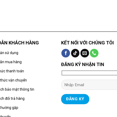
DẪN KHÁCH HÀNG
KẾT NỐI VỚI CHÚNG TÔI
oản sử dụng
ẫn mua hàng
ĐĂNG KÝ NHẬN TIN
hức thanh toán
thức vận chuyển
ch bảo mật thông tin
ch đổi trả hàng
 thường gặp
 chuyển