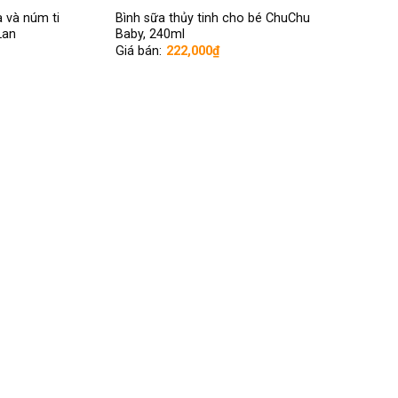
a và núm ti
Bình sữa thủy tinh cho bé ChuChu
Lan
Baby, 240ml
Giá bán:
222,000
₫